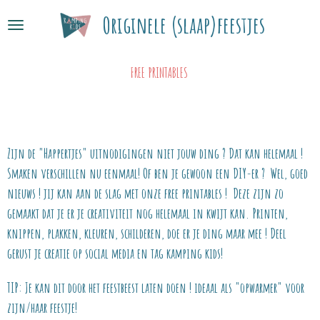
Ga
Originele (slaap)feestjes
direct
naar
FREE PRINTABLES
de
hoofdinhoud
Zijn de "Happertjes" uitnodigingen niet jouw ding ? Dat kan helemaal !
Smaken verschillen nu eenmaal! Of ben je gewoon een DIY-er ? Wel, goed
nieuws ! jij kan aan de slag met onze free printables ! Deze zijn zo
gemaakt dat je er je creativiteit nog helemaal in kwijt kan. Printen,
knippen, plakken, kleuren, schilderen, doe er je ding maar mee ! Deel
gerust je creatie op social media en tag kamping kids!
TIP: Je kan dit door het feestbeest laten doen ! ideaal als "opwarmer" voor
zijn/haar feestje!