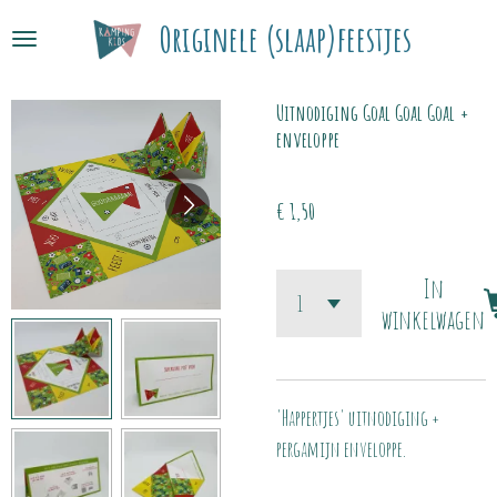
Ga
Originele (slaap)feestjes
direct
naar
Uitnodiging Goal Goal Goal +
de
enveloppe
hoofdinhoud
€ 1,50
In
winkelwagen
'Happertjes' uitnodiging +
pergamijn enveloppe.